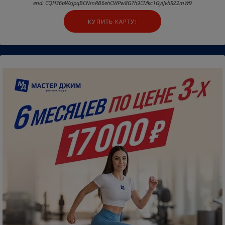
erid: CQH36pWzJpqBCNmRB6ehCWPw8G7h9CMkc1GyiJvhRZ2mW9
КУПИТЬ КАРТУ!