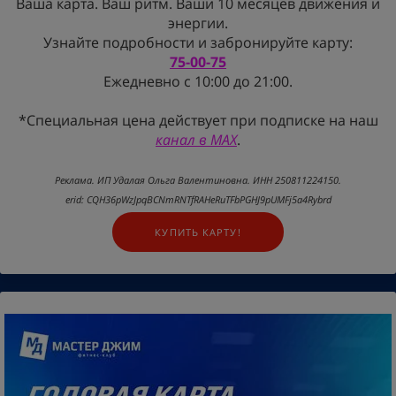
Ваша карта. Ваш ритм. Ваши 10 месяцев движения и
энергии.
Узнайте подробности и забронируйте карту:
75-00-75
Ежедневно с 10:00 до 21:00.
*Специальная цена действует при подписке на наш
канал в MAX
.
Реклама. ИП Удалая Ольга Валентиновна. ИНН 250811224150.
erid: CQH36pWzJpqBCNmRNTfRAHeRuTFbPGHJ9pUMFj5a4Rybrd
КУПИТЬ КАРТУ!