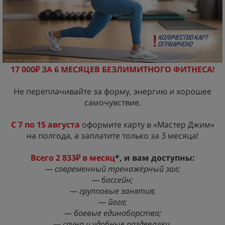
17 000₽ ЗА 6 МЕСЯЦЕВ БЕЗЛИМИТНОГО ФИТНЕСА!
Не переплачивайте за форму, энергию и хорошее
самочувствие.
С 7 по 15 августа
оформите карту в «Мастер Джим»
на полгода, а заплатите только за 3 месяца!
Всего 2 833₽ в месяц
*, и вам доступны:
— современный тренажёрный зал;
— бассейн;
— групповые занятия;
— йога;
— боевые единоборства;
— сауна и удобные раздевалки.