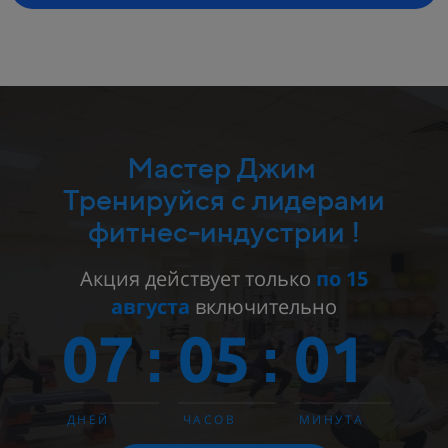
Мастер Джим
Тренируйся с лидерами
фитнес-индустрии !
Акция действует только
по 15
августа
включительно
07
05
01
:
:
ДНЕЙ
ЧАСОВ
МИНУТА