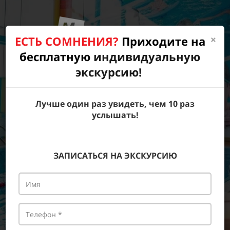
×
ЕСТЬ СОМНЕНИЯ?
Приходите на
бесплатную
индивидуальную
+7 (4236)
75-00-75
экскурсию!
г. Находка, Пр-т Мира, 37
Лучше один раз увидеть, чем 10 раз
ЗАКАЗАТЬ ЗВОНОК
услышать!
Для вас новые выгодные
ЗАПИСАТЬСЯ НА ЭКСКУРСИЮ
тарифы!
07
05
01
Дней
Часов
Минута